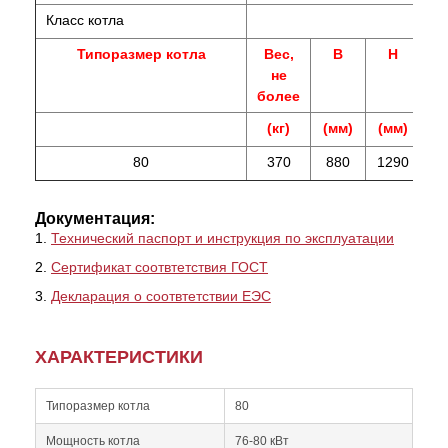
Класс котла
Типоразмер котла
Вес,
В
H
не
более
(кг)
(мм)
(мм)
(м
80
370
880
1290
11
Документация:
1.
Технический паспорт и инструкция по эксплуатации
2.
Сертификат соотвтетствия ГОСТ
3.
Декларация о соотвтетствии ЕЭС
ХАРАКТЕРИСТИКИ
Типоразмер котла
80
Мощность котла
76-80 кВт