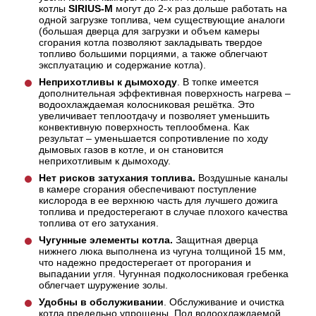
котлы
SIRIUS-М
могут до 2-х раз дольше работать на
одной загрузке топлива, чем существующие аналоги
(большая дверца для загрузки и объем камеры
сгорания котла позволяют закладывать твердое
топливо большими порциями, а также облегчают
эксплуатацию и содержание котла).
Неприхотливы к дымоходу
. В топке имеется
дополнительная эффективная поверхность нагрева –
водоохлаждаемая колосниковая решётка. Это
увеличивает теплоотдачу и позволяет уменьшить
конвективную поверхность теплообмена. Как
результат – уменьшается сопротивление по ходу
дымовых газов в котле, и он становится
неприхотливым к дымоходу.
Нет рисков затухания топлива.
Воздушные каналы
в камере сгорания обеспечивают поступление
кислорода в ее верхнюю часть для лучшего дожига
топлива и предостерегают в случае плохого качества
топлива от его затухания.
Чугунные элементы котла.
Защитная дверца
нижнего люка выполнена из чугуна толщиной 15 мм,
что надежно предостерегает от прогорания и
выпадании угля. Чугунная подколосниковая гребенка
облегчает шуружение золы.
Удобны в обслуживании
. Обслуживание и очистка
котла предельно упрощены. Под водоохлаждаемой