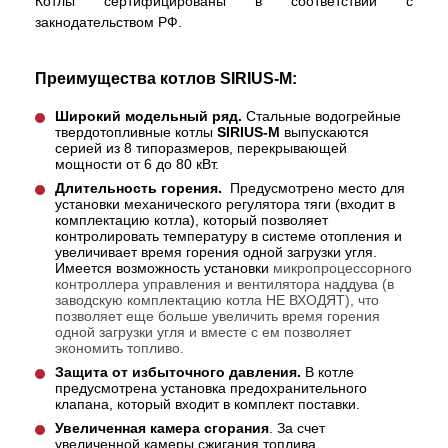
Котлы сертифицированы в соответствии с
закнодательством РФ.
Преимущества котлов
SIRIUS-М
:
Широкий модельный ряд.
Стальные водогрейные
твердотопливные котлы
SIRIUS-М
выпускаются
серией из 8 типоразмеров, перекрывающей
мощности от 6 до 80 кВт.
Длительность горения.
Предусмотрено место для
установки механического регулятора тяги (входит в
комплектацию котла), который позволяет
контролировать температуру в системе отопления и
увеличивает время горения одной загрузки угля.
Имеется возможность установки
микропроцессорного
контроллера управления и вентилятора наддува (в
заводскую комплектацию котла НЕ ВХОДЯТ), что
позволяет еще больше увеличить время горения
одной загрузки угля и вместе с ем позволяет
экономить топливо.
Защита от избыточного давления.
В котле
предусмотрена установка предохранительного
клапана, который входит в комплект поставки.
Увеличенная камера сгорания
. За счет
увеличенной камеры сжигания топлива,